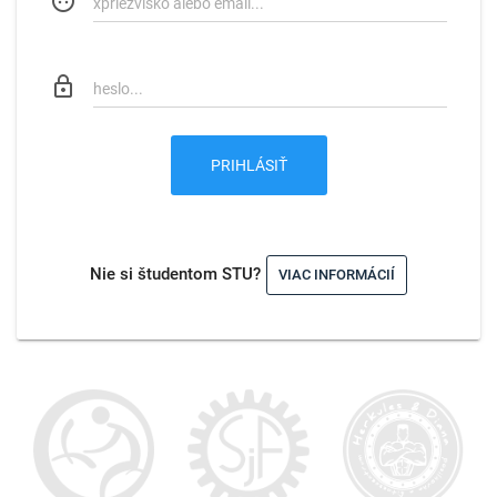
face
lock_outline
PRIHLÁSIŤ
Nie si študentom STU?
VIAC INFORMÁCIÍ