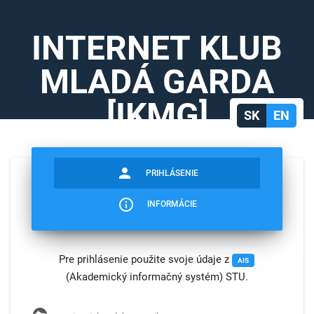
SK
EN
person
PRIHLÁSENIE
info_outline
INFORMÁCIE
Pre prihlásenie použite svoje údaje z
AIS
(Akademický informačný systém) STU.